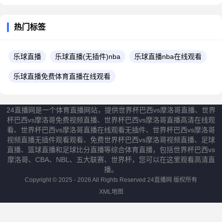
热门标签
乐球直播
乐球直播(无插件)nba
乐球直播nba在线观看
乐球直播免费体育直播在线观看
24直播网是一个体育直播网站，提供世界杯巴西vs摩洛哥直播、世界
杯巴西vs摩洛哥免费视频直播、世界杯巴西vs摩洛哥直播高清在线观
看、世界杯巴西vs摩洛哥直播在线观看无插件、世界杯巴西vs摩洛哥
视频直播无插件观看观看、免费世界杯巴西vs摩洛哥视频直播、足球
直播、篮球直播和足球比分直播等综合体育直播，包括世界杯巴西vs
摩洛哥、CBA、NBL、五大联赛、世界杯，您可以在这里观看高清直
播。
Copyright © 2025 - 2026 All Rights Reserved
24直播网
版权所有
XML地图