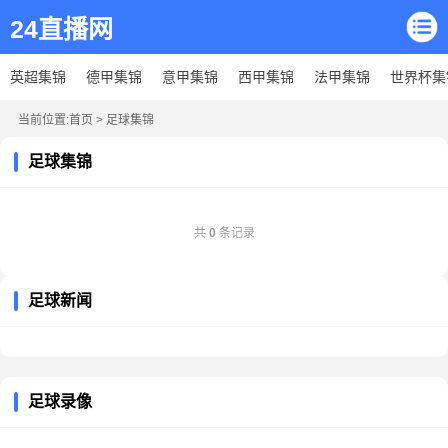
24直播网
英超集锦
德甲集锦
意甲集锦
西甲集锦
法甲集锦
世界杯集
当前位置:
首页
>
足球集锦
足球集锦
共
0
条记录
足球新闻
足球录像