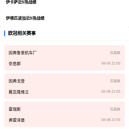
伊卡萨近5场战绩
伊塔匹波加近5场战绩
欧冠相关赛事
因弗鲁里机车厂
苏高联
奈恩郡
08-08 22:00
因弗戈登
苏高联
戴瓦隆维立
08-08 22:00
霍瑞斯
苏高联
弗雷泽堡
08-08 22:00