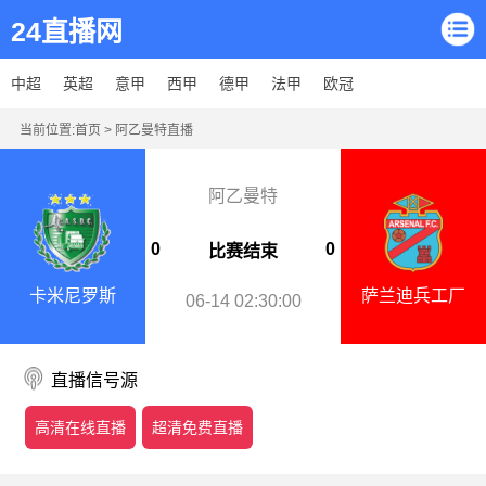
24直播网
中超
英超
意甲
西甲
德甲
法甲
欧冠
当前位置:
首页
>
阿乙曼特直播
阿乙曼特
0
0
比赛结束
卡米尼罗斯
萨兰迪兵工厂
06-14 02:30:00
直播信号源
高清在线直播
超清免费直播