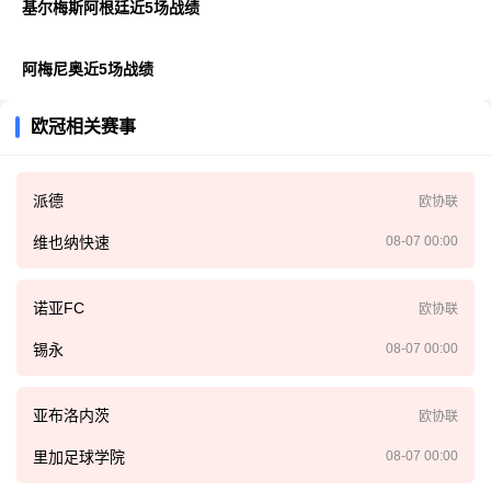
基尔梅斯阿根廷近5场战绩
阿梅尼奥近5场战绩
欧冠相关赛事
派德
欧协联
维也纳快速
08-07 00:00
诺亚FC
欧协联
锡永
08-07 00:00
亚布洛内茨
欧协联
里加足球学院
08-07 00:00