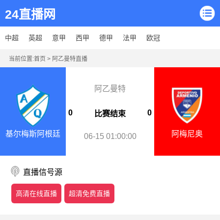
24直播网
中超
英超
意甲
西甲
德甲
法甲
欧冠
当前位置:
首页
>
阿乙曼特直播
阿乙曼特
0
0
比赛结束
基尔梅斯阿根廷
阿梅尼奥
06-15 01:00:00
直播信号源
高清在线直播
超清免费直播