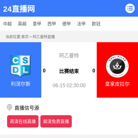
24直播网
中超
英超
意甲
西甲
德甲
法甲
欧冠
当前位置:
首页
>
阿乙曼特直播
阿乙曼特
0
0
比赛结束
利涅尔斯
皇家皮拉尔
06-15 02:30:00
直播信号源
高清在线直播
超清免费直播