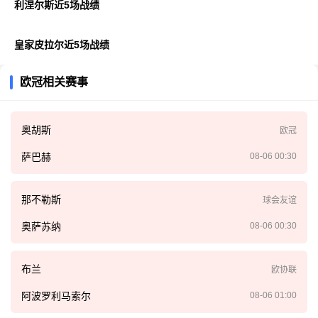
利涅尔斯近5场战绩
皇家皮拉尔近5场战绩
欧冠相关赛事
奥胡斯
欧冠
萨巴赫
08-06 00:30
那不勒斯
球会友谊
奥萨苏纳
08-06 00:30
布兰
欧协联
阿波罗利马索尔
08-06 01:00